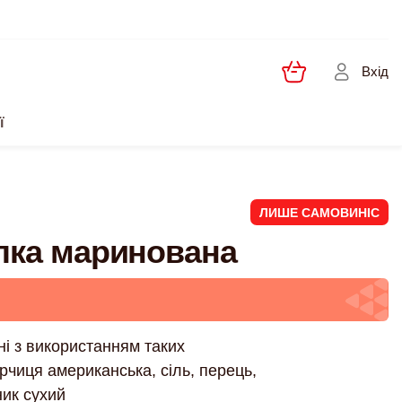
Вхід
ї
ЛИШЕ САМОВИНІС
лка маринована
ні з використанням таких
гірчиця американська, сіль, перець,
ник сухий