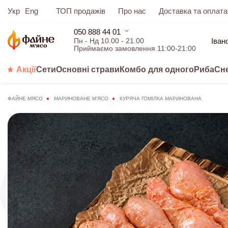
Укр
Eng
ТОП продажів
Про нас
Доставка та оплата
050 888 44 01
Іван
Пн - Нд 10.00 - 21.00
Приймаємо замовлення 11:00-21:00
Акції
Сети
Основні страви
Комбо для одного
Риба
Сн
ФАЙНЕ МЯСО
МАРИНОВАНЕ М'ЯСО
КУРЯЧА ГОМІЛКА МАРИНОВАНА