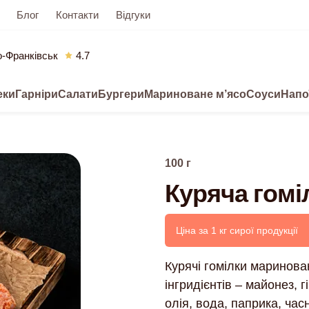
Блог
Контакти
Відгуки
о-Франківськ
4.7
еки
Гарніри
Салати
Бургери
Мариноване м’ясо
Соуси
Напо
100
г
Куряча гомі
Ціна за 1 кг сирої продукції
Курячі гомілки маринова
інгридієнтів – майонез, 
олія, вода, паприка, час