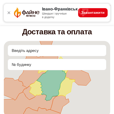
4.7
Івано-Франківськ
Завантажити
Швидше і зручніше
в додатку
Акції
Сети
Основні страви
Комбо для одного
Доставка та оплата