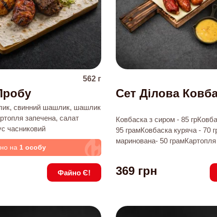
562
г
Пробу
Сет Ділова Ковб
ик, свинний шашлик, шашлик
артопля запечена, салат
Ковбаска з сиром - 85 грКовб
ус часниковий
95 грамКовбаска куряча - 70
маринована- 50 грамКартопля
ано на
1 особу
домашньому- 150 грамСалат 
домашньому - 120 гСоус барб
369
грн
Файно Є!
гСоус медово-гірчичний - 60 г