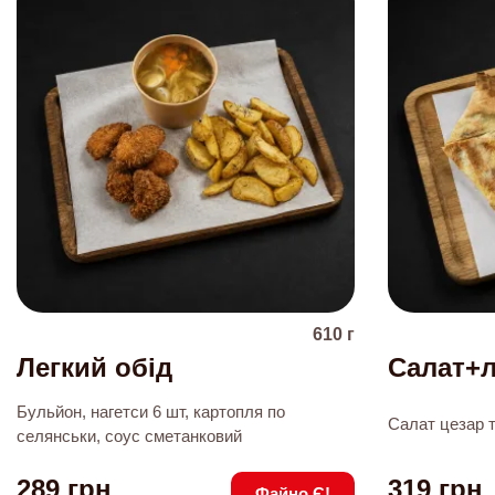
610
г
Легкий обід
Салат+
Бульйон, нагетси 6 шт, картопля по
Салат цезар 
селянськи, соус сметанковий
289
грн
319
грн
Файно Є!