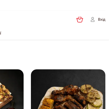
Вхід
ї