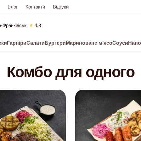
Блог
Контакти
Відгуки
о-Франківськ
4.8
еки
Гарніри
Салати
Бургери
Мариноване м’ясо
Соуси
Напо
Комбо для одного