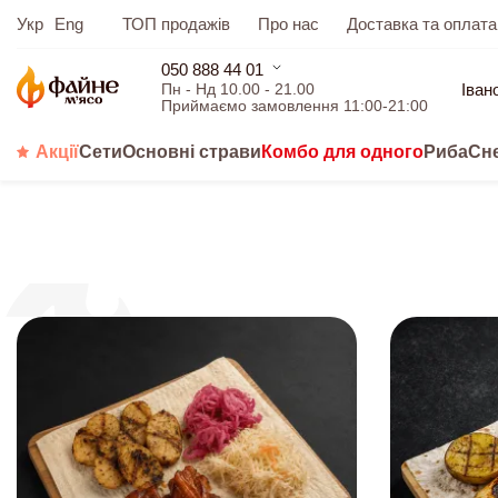
Укр
Eng
ТОП продажів
Про нас
Доставка та оплата
050 888 44 01
Іван
Пн - Нд 10.00 - 21.00
Приймаємо замовлення 11:00-21:00
Акції
Сети
Основні страви
Комбо для одного
Риба
Сн