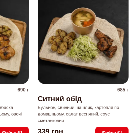
690
г
685
г
Ситний обід
вбаска
Бульйон, свинний шашлик, картопля по
ому, овочі
домашньому, салат весняний, соус
сметанковий
339
грн
Файно Є!
Файно Є!