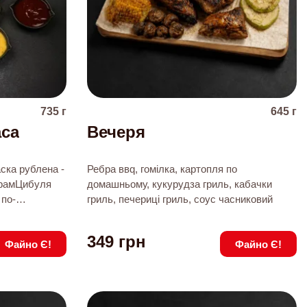
735
г
645
г
аса
Вечеря
аска рублена -
Ребра ввq, гомілка, картопля по
 грамЦибуля
домашньому, кукурудза гриль, кабачки
 по-
гриль, печериці гриль, соус часниковий
по-
екю - 60
349
грн
Файно Є!
Файно Є!