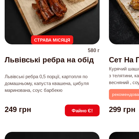
СТРАВА МІСЯЦЯ
580
г
Львівські ребра на обід
Сет На 
Курячий шашл
з телятини, к
Львівські ребра 0,5 порції, картопля по
весняний , со
домашньому, капуста квашена, цибуля
маринована, соус барбекю
рекомендов
249
грн
299
грн
Файно Є!