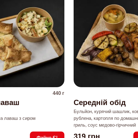
440
г
лаваш
Середній обід
Бульйон, курячий шашлик, ко
та лаваш з сиром
рублена, картопля по домашнь
гриль, соус медово-гірчичний
319
грн
Файно Є!