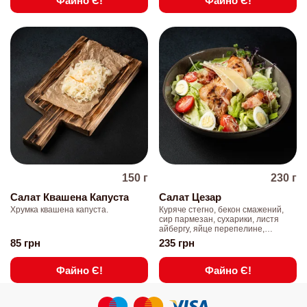
Файно Є!
Файно Є!
150
г
230
г
Салат Квашена Капуста
Салат Цезар
Хрумка квашена капуста.
Куряче стегно, бекон смажений,
сир пармезан, сухарики, листя
айбергу, яйце перепелине,
помідори чері,соус цезар, мікрогрін
85
грн
235
грн
Файно Є!
Файно Є!