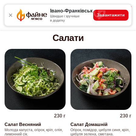
4.8
Івано-Франківськ
Завантажити
Швидше і зручніше
в додатку
Акції
Сети
Основні страви
Комбо для одного
Салати
230
г
230
г
Cалат Весняний
Салат Домашній
Молода капуста, огірок, кріп, олія,
Огірок, помідор, цибуля синя, кріп,
лимонний сік.
цибуля зелена, сметана.