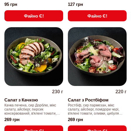
95
грн
127
грн
Файно Є!
Файно Є!
230
г
220
г
Салат з Качкою
Салат з Ростбіфом
Качка печена, сир Дорблю, мікс
Ростбіф, сир пармезан, мікс
салату, айсберг, персик
салату, айсберг, помідори чері,
консервований, в'ялені томати,
в'ялені томати, оливки, цибуля
огірок, соус медово-гірчичний,
синя, соус дорблю, мікрогрін.
269
грн
269
грн
насіння гарбузове, мікрогрін.