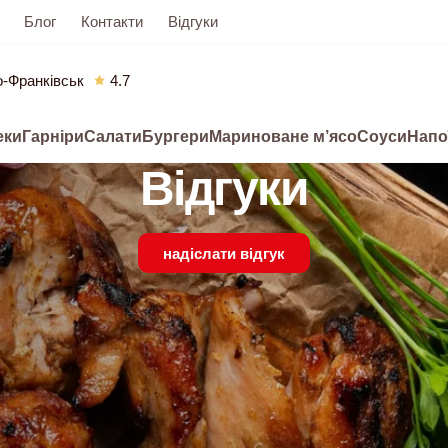
Блог
Контакти
Відгуки
о-Франківськ
4.7
еки
Гарніри
Салати
Бургери
Мариноване м’ясо
Соуси
Напо
Відгуки
надіслати відгук