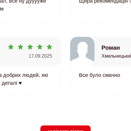
ал, все ну дууууже
Щира рекомендація 
ям
Роман
17.09.2025
Хмельницький
а добрих людей, які
Все було смачно
деталі ♥️