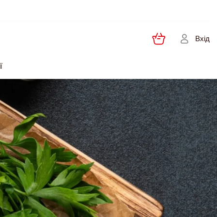
Вхід
ї