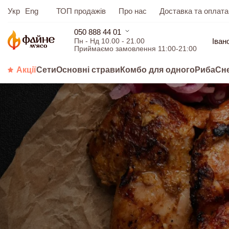
Укр
Eng
ТОП продажів
Про нас
Доставка та оплата
050 888 44 01
Іван
Пн - Нд 10.00 - 21.00
Приймаємо замовлення 11:00-21:00
Акції
Сети
Основні страви
Комбо для одного
Риба
Сн