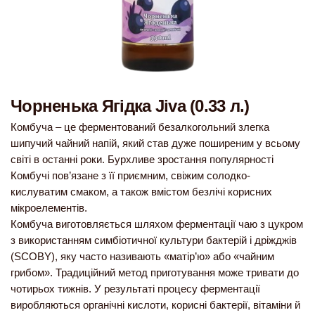
Чорненька Ягідка Jiva (0.33 л.)
Комбуча – це ферментований безалкогольний злегка
шипучий чайний напій, який став дуже поширеним у всьому
світі в останні роки. Бурхливе зростання популярності
Комбучі пов’язане з її приємним, свіжим солодко-
кислуватим смаком, а також вмістом безлічі корисних
мікроелементів.
Комбуча виготовляється шляхом ферментації чаю з цукром
з використанням симбіотичної культури бактерій і дріжджів
(SCOBY), яку часто називають «матір’ю» або «чайним
грибом». Традиційний метод приготування може тривати до
чотирьох тижнів. У результаті процесу ферментації
виробляються органічні кислоти, корисні бактерії, вітаміни й