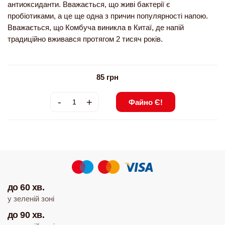
антиоксиданти. Вважається, що живі бактерії є
пробіотиками, а це ще одна з причин популярності напою.
Вважається, що Комбуча виникла в Китаї, де напій
традиційно вживався протягом 2 тисяч років.
85
грн
-
+
Файно Є!
до 60 хв.
у зеленій зоні
до 90 хв.