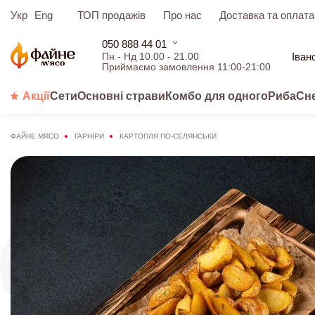
Укр
Eng
ТОП продажів
Про нас
Доставка та оплата
050 888 44 01
Іван
Пн - Нд 10.00 - 21.00
Приймаємо замовлення 11:00-21:00
Акції
Сети
Основні страви
Комбо для одного
Риба
Сн
ФАЙНЕ МЯСО
ГАРНІРИ
КАРТОПЛЯ ПО-СЕЛЯНСЬКИ