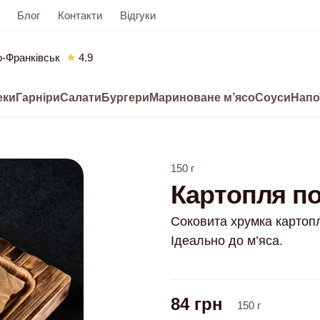
Блог
Контакти
Відгуки
о-Франківськ
4.9
еки
Гарніри
Салати
Бургери
Мариноване м’ясо
Соуси
Напо
150
г
Картопля п
Соковита хрумка картоп
Ідеально до м’яса.
84
грн
150
г