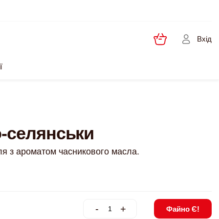
Вхід
ї
о-селянськи
ля з ароматом часникового масла.
-
+
Файно Є!