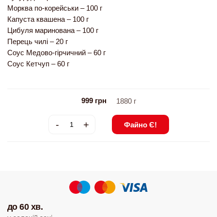
Морква по-корейськи – 100 г
Капуста квашена – 100 г
Цибуля маринована – 100 г
Перець чилі – 20 г
Соус Медово-гірчичний – 60 г
Соус Кетчуп – 60 г
999
грн
1880
г
-
+
Файно Є!
до 60 хв.