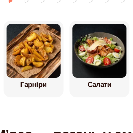
Гарніри
Салати