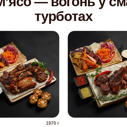
ʼясо — вогонь у сма
турботах
1870
г