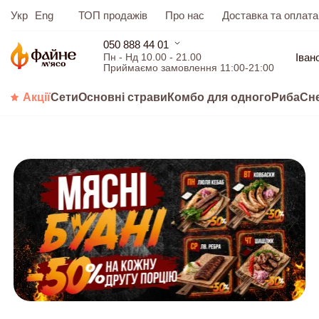
Укр
Eng
ТОП продажів
Про нас
Доставка та оплата
050 888 44 01
Іван
Пн - Нд 10.00 - 21.00
Приймаємо замовлення 11:00-21:00
Акції
Сети
Основні страви
Комбо для одного
Риба
Сн