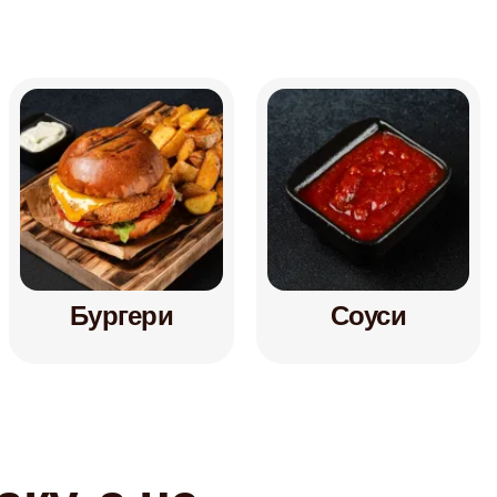
Бургери
Соуси