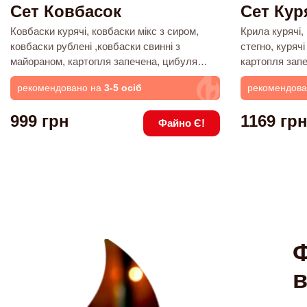
Сет Ковбасок
Сет Кур
Ковбаски курячі, ковбаски мікс з сиром,
Крила курячі,
ковбаски рублені ,ковбаски свинні з
стегно, курячі 
майораном, картопля запечена, цибуля
картопля запе
гриль, морква запечена, буряк запечений,
запечена, бур
рекомендовано на
3-5 осіб
рекомендов
кукурудза гриль, морква по-корейськи,
гриль, морква
капуста квашена, цибуля маринована,
квашена, цибу
999
грн
1169
гр
перець чилі, соуси: медово-гірчичний,
соуси медово-
Файно Є!
кетчуп
Ф
в