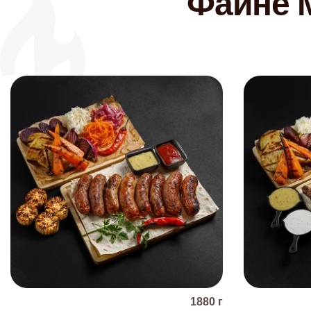
Файне М
1880
г