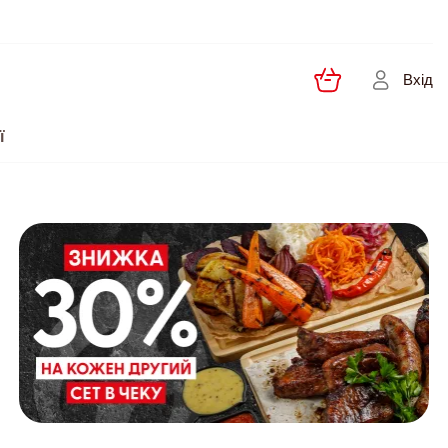
Вхід
ї