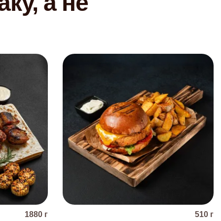
ку, а не
1880
г
510
г