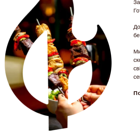
За
Го
До
бе
Ми
ск
св
се
П