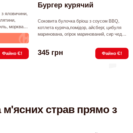
Бургер курячий
 з яловичини,
елятини,
Соковита булочка бріош з соусом BBQ,
иль, морква
котлета куряча,помідор, айсберг, цибуля
укурудза
маринована, огірок маринований, сир чедер,
апуста
масло часникове,картопля по селянськи з
перець чилі,
соусом тартар.
345
грн
ка,
Файно Є!
Файно Є!
 м'ясних страв прямо з