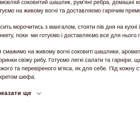
мовляй соковитий шашлик, рум’яні ребра, домашні ков
туємо на живому вогні та доставляємо гарячим прямо
сить морочитись з мангалом, стояти пів дня на кухні
нкету, поки ми готуємо і доставляємо все для нього п
 смажимо на живому вогні соковиті шашлики, ароматн
оринки свіжу рибу. Готуємо легкі салати та гарніри, щ
іжого та перевіреного м’яса, як для себе. Під кожну 
кретом шефа.
оказати ще