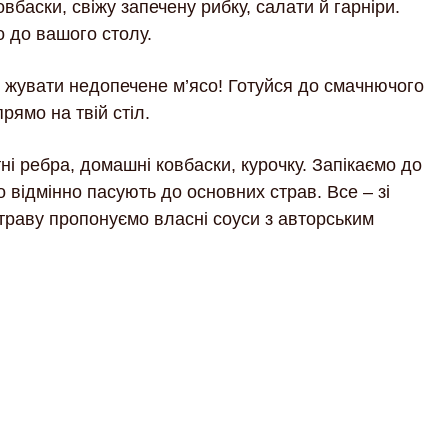
баски, свіжу запечену рибку, салати й гарніри.
 до вашого столу.
 і жувати недопечене м’ясо! Готуйся до смачнючого
рямо на твій стіл.
і ребра, домашні ковбаски, курочку. Запікаємо до
о відмінно пасують до основних страв. Все – зі
страву пропонуємо власні соуси з авторським