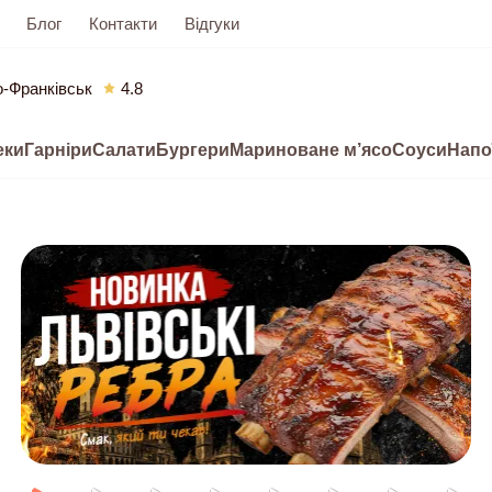
Блог
Контакти
Відгуки
о-Франківськ
4.8
еки
Гарніри
Салати
Бургери
Мариноване м’ясо
Соуси
Напо